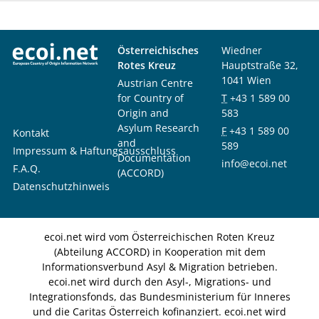
Österreichisches
Wiedner
Rotes Kreuz
Hauptstraße 32,
1041 Wien
Austrian Centre
for Country of
T
+43 1 589 00
Origin and
583
Asylum Research
F
+43 1 589 00
Kontakt
and
589
Impressum & Haftungsausschluss
Documentation
info@ecoi.net
F.A.Q.
(ACCORD)
Datenschutzhinweis
ecoi.net wird vom Österreichischen Roten Kreuz
(Abteilung ACCORD) in Kooperation mit dem
Informationsverbund Asyl & Migration betrieben.
ecoi.net wird durch den Asyl-, Migrations- und
Integrationsfonds, das Bundesministerium für Inneres
und die Caritas Österreich kofinanziert. ecoi.net wird