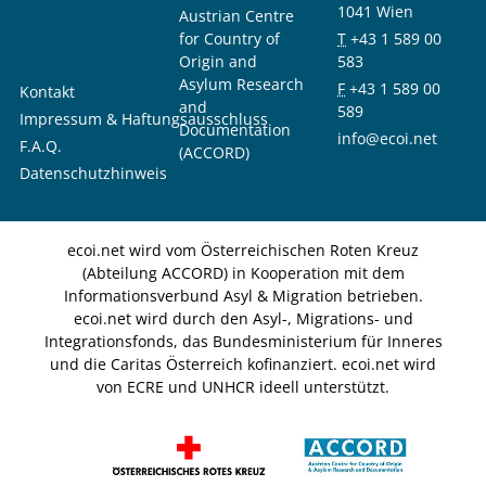
1041 Wien
Austrian Centre
for Country of
T
+43 1 589 00
Origin and
583
Asylum Research
F
+43 1 589 00
Kontakt
and
589
Impressum & Haftungsausschluss
Documentation
info@ecoi.net
F.A.Q.
(ACCORD)
Datenschutzhinweis
ecoi.net wird vom Österreichischen Roten Kreuz
(Abteilung ACCORD) in Kooperation mit dem
Informationsverbund Asyl & Migration betrieben.
ecoi.net wird durch den Asyl-, Migrations- und
Integrationsfonds, das Bundesministerium für Inneres
und die Caritas Österreich kofinanziert. ecoi.net wird
von ECRE und UNHCR ideell unterstützt.