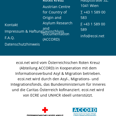
Rotes Kreuz
Hauptstraße 32,
1041 Wien
Austrian Centre
for Country of
T
+43 1 589 00
Origin and
583
Asylum Research
F
+43 1 589 00
Kontakt
and
589
Impressum & Haftungsausschluss
Documentation
info@ecoi.net
F.A.Q.
(ACCORD)
Datenschutzhinweis
ecoi.net wird vom Österreichischen Roten Kreuz
(Abteilung ACCORD) in Kooperation mit dem
Informationsverbund Asyl & Migration betrieben.
ecoi.net wird durch den Asyl-, Migrations- und
Integrationsfonds, das Bundesministerium für Inneres
und die Caritas Österreich kofinanziert. ecoi.net wird
von ECRE und UNHCR ideell unterstützt.