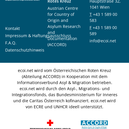
Rotes Kreuz
Hauptstraße 32,
1041 Wien
Austrian Centre
for Country of
T
+43 1 589 00
Origin and
583
Asylum Research
F
+43 1 589 00
Kontakt
and
589
Impressum & Haftungsausschluss
Documentation
info@ecoi.net
F.A.Q.
(ACCORD)
Datenschutzhinweis
ecoi.net wird vom Österreichischen Roten Kreuz
(Abteilung ACCORD) in Kooperation mit dem
Informationsverbund Asyl & Migration betrieben.
ecoi.net wird durch den Asyl-, Migrations- und
Integrationsfonds, das Bundesministerium für Inneres
und die Caritas Österreich kofinanziert. ecoi.net wird
von ECRE und UNHCR ideell unterstützt.