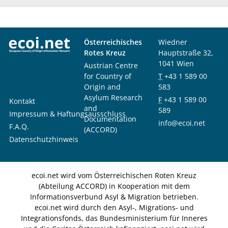
Österreichisches
Wiedner
Rotes Kreuz
Hauptstraße 32,
1041 Wien
Austrian Centre
for Country of
T
+43 1 589 00
Origin and
583
Asylum Research
F
+43 1 589 00
Kontakt
and
589
Impressum & Haftungsausschluss
Documentation
info@ecoi.net
F.A.Q.
(ACCORD)
Datenschutzhinweis
ecoi.net wird vom Österreichischen Roten Kreuz
(Abteilung ACCORD) in Kooperation mit dem
Informationsverbund Asyl & Migration betrieben.
ecoi.net wird durch den Asyl-, Migrations- und
Integrationsfonds, das Bundesministerium für Inneres