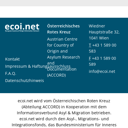
Österreichisches
Wiedner
Rotes Kreuz
Hauptstraße 32,
1041 Wien
Austrian Centre
for Country of
T
+43 1 589 00
Origin and
583
Asylum Research
F
+43 1 589 00
Kontakt
and
589
Impressum & Haftungsausschluss
Documentation
info@ecoi.net
F.A.Q.
(ACCORD)
Datenschutzhinweis
ecoi.net wird vom Österreichischen Roten Kreuz
(Abteilung ACCORD) in Kooperation mit dem
Informationsverbund Asyl & Migration betrieben.
ecoi.net wird durch den Asyl-, Migrations- und
Integrationsfonds, das Bundesministerium für Inneres