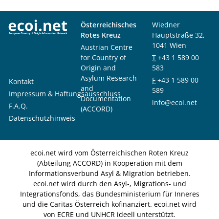
Österreichisches
Wiedner
Rotes Kreuz
Hauptstraße 32,
1041 Wien
Austrian Centre
for Country of
T
+43 1 589 00
Origin and
583
Asylum Research
F
+43 1 589 00
Kontakt
and
589
Impressum & Haftungsausschluss
Documentation
info@ecoi.net
F.A.Q.
(ACCORD)
Datenschutzhinweis
ecoi.net wird vom Österreichischen Roten Kreuz
(Abteilung ACCORD) in Kooperation mit dem
Informationsverbund Asyl & Migration betrieben.
ecoi.net wird durch den Asyl-, Migrations- und
Integrationsfonds, das Bundesministerium für Inneres
und die Caritas Österreich kofinanziert. ecoi.net wird
von ECRE und UNHCR ideell unterstützt.