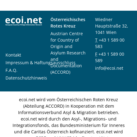
Österreichisches
Wiedner
Rotes Kreuz
Hauptstraße 32,
1041 Wien
Austrian Centre
for Country of
T
+43 1 589 00
Origin and
583
Asylum Research
F
+43 1 589 00
Kontakt
and
589
Impressum & Haftungsausschluss
Documentation
info@ecoi.net
F.A.Q.
(ACCORD)
Datenschutzhinweis
ecoi.net wird vom Österreichischen Roten Kreuz
(Abteilung ACCORD) in Kooperation mit dem
Informationsverbund Asyl & Migration betrieben.
ecoi.net wird durch den Asyl-, Migrations- und
Integrationsfonds, das Bundesministerium für Inneres
und die Caritas Österreich kofinanziert. ecoi.net wird