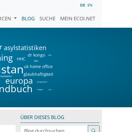
DE
EN
URCEN
BLOG
SUCHE
MEIN ECOI.NET
r
asylstatistiken
ning
dr kongo
asyl
HHC
BFA
istan
uk home office
glaubhaftigkeit
rückkehr
a
europa
bangladesch
ndbuch
belgien
usa
ÜBER DIESES BLOG
Blog durchsuchen