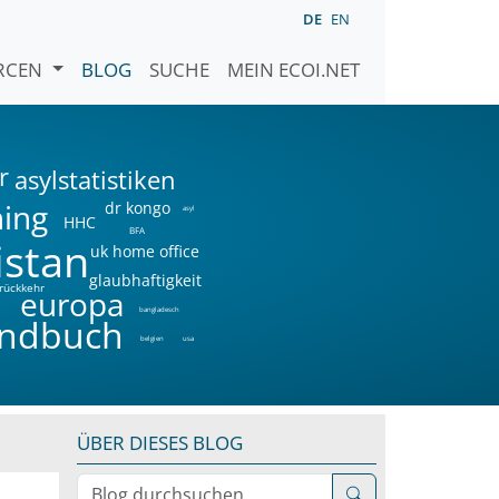
DE
EN
URCEN
BLOG
SUCHE
MEIN ECOI.NET
r
asylstatistiken
ning
dr kongo
asyl
HHC
BFA
istan
uk home office
glaubhaftigkeit
rückkehr
a
europa
bangladesch
ndbuch
belgien
usa
ÜBER DIESES BLOG
Blog durchsuchen