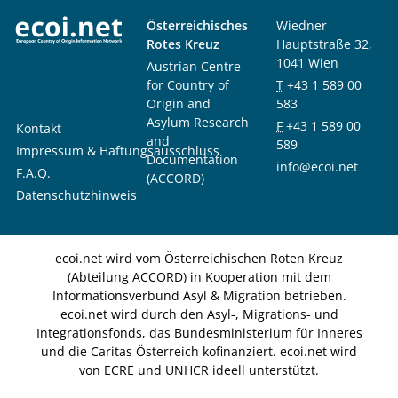
Österreichisches
Wiedner
Rotes Kreuz
Hauptstraße 32,
1041 Wien
Austrian Centre
for Country of
T
+43 1 589 00
Origin and
583
Asylum Research
F
+43 1 589 00
Kontakt
and
589
Impressum & Haftungsausschluss
Documentation
info@ecoi.net
F.A.Q.
(ACCORD)
Datenschutzhinweis
ecoi.net wird vom Österreichischen Roten Kreuz
(Abteilung ACCORD) in Kooperation mit dem
Informationsverbund Asyl & Migration betrieben.
ecoi.net wird durch den Asyl-, Migrations- und
Integrationsfonds, das Bundesministerium für Inneres
und die Caritas Österreich kofinanziert. ecoi.net wird
von ECRE und UNHCR ideell unterstützt.