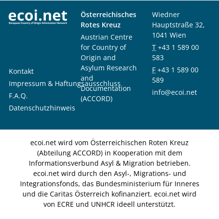
Österreichisches
Wiedner
Rotes Kreuz
Hauptstraße 32,
1041 Wien
Austrian Centre
for Country of
T
+43 1 589 00
Origin and
583
Asylum Research
F
+43 1 589 00
Kontakt
and
589
Impressum & Haftungsausschluss
Documentation
info@ecoi.net
F.A.Q.
(ACCORD)
Datenschutzhinweis
ecoi.net wird vom Österreichischen Roten Kreuz
(Abteilung ACCORD) in Kooperation mit dem
Informationsverbund Asyl & Migration betrieben.
ecoi.net wird durch den Asyl-, Migrations- und
Integrationsfonds, das Bundesministerium für Inneres
und die Caritas Österreich kofinanziert. ecoi.net wird
von ECRE und UNHCR ideell unterstützt.