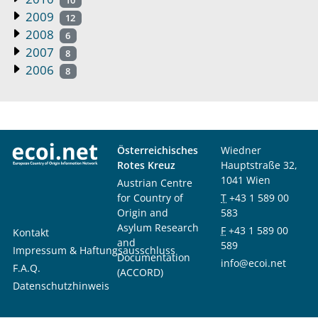
10
2009
12
2008
6
2007
8
2006
8
Österreichisches
Wiedner
Rotes Kreuz
Hauptstraße 32,
1041 Wien
Austrian Centre
for Country of
T
+43 1 589 00
Origin and
583
Asylum Research
F
+43 1 589 00
Kontakt
and
589
Impressum & Haftungsausschluss
Documentation
info@ecoi.net
F.A.Q.
(ACCORD)
Datenschutzhinweis