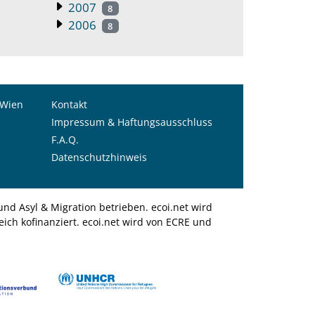
2007
8
2006
8
 Wien
Kontakt
Impressum & Haftungsausschluss
F.A.Q.
Datenschutzhinweis
nd Asyl & Migration betrieben. ecoi.net wird
ich kofinanziert. ecoi.net wird von ECRE und