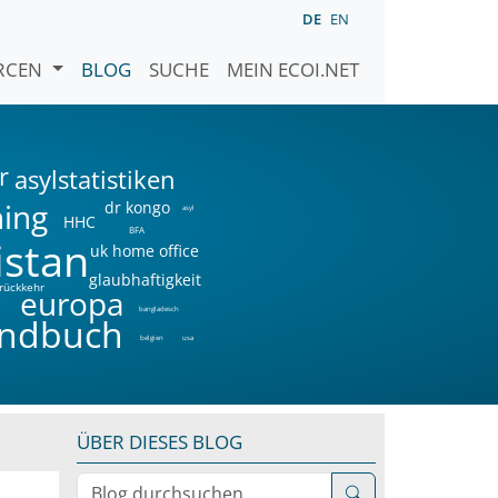
DE
EN
URCEN
BLOG
SUCHE
MEIN ECOI.NET
r
asylstatistiken
ning
dr kongo
asyl
HHC
BFA
istan
uk home office
glaubhaftigkeit
rückkehr
a
europa
bangladesch
ndbuch
belgien
usa
ÜBER DIESES BLOG
Blog durchsuchen