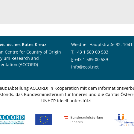
eichisches Rotes Kreuz
Wiedner Hauptstraße 32, 1041
an Centre for Country of Origin
T
+43 1 589 00 583
sylum Research and
F
+43 1 589 00 589
entation (ACCORD)
info@ecoi.net
euz (Abteilung ACCORD) in Kooperation mit dem Informationsverbu
nsfonds, das Bundesministerium für Inneres und die Caritas Österre
UNHCR ideell unterstützt.