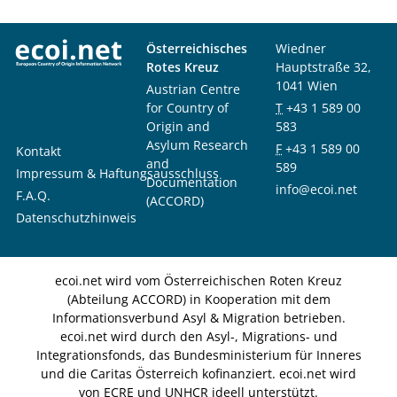
Österreichisches
Wiedner
Rotes Kreuz
Hauptstraße 32,
1041 Wien
Austrian Centre
for Country of
T
+43 1 589 00
Origin and
583
Asylum Research
F
+43 1 589 00
Kontakt
and
589
Impressum & Haftungsausschluss
Documentation
info@ecoi.net
F.A.Q.
(ACCORD)
Datenschutzhinweis
ecoi.net wird vom Österreichischen Roten Kreuz
(Abteilung ACCORD) in Kooperation mit dem
Informationsverbund Asyl & Migration betrieben.
ecoi.net wird durch den Asyl-, Migrations- und
Integrationsfonds, das Bundesministerium für Inneres
und die Caritas Österreich kofinanziert. ecoi.net wird
von ECRE und UNHCR ideell unterstützt.