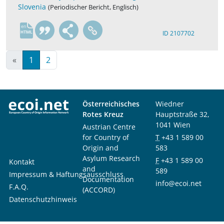
Slovenia
(Periodischer Bericht, Englisch)
en
ID 2107702
«
1
2
Österreichisches
Wiedner
Rotes Kreuz
Hauptstraße 32,
1041 Wien
Austrian Centre
for Country of
T
+43 1 589 00
Origin and
583
Asylum Research
F
+43 1 589 00
Kontakt
and
589
Impressum & Haftungsausschluss
Documentation
info@ecoi.net
F.A.Q.
(ACCORD)
Datenschutzhinweis