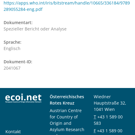
https://apps.who.int/iris/bitstream/handle/10665/336184/9789
289055284-eng.pdf
Dokumentart:
Spezieller Bericht oder Analyse
Sprache:
Englisch
Dokument-ID:
2041067
Österreichisches
Wiedner
Rotes Kreuz
Hauptstraße 32,
1041 Wien
Austrian Centre
for Country of
T
+43 1 589 00
Origin and
583
Asylum Research
F
+43 1 589 00
Kontakt