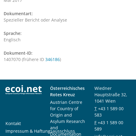
Mai 2017
Dokumentart:
Spezieller Bericht oder Analyse
Sprache:
Englisch
Dokument-ID:
1407070 (frühere ID
346186
)
Österreichisches
Wiedner
Rotes Kreuz
Hauptstraße 32,
1041 Wien
Austrian Centre
for Country of
T
+43 1 589 00
Origin and
583
Asylum Research
F
+43 1 589 00
Kontakt
and
589
Impressum & Haftungsausschluss
Documentation