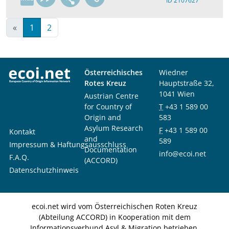
ID 2107627
«
1
2
Österreichisches
Wiedner
Rotes Kreuz
Hauptstraße 32,
1041 Wien
Austrian Centre
for Country of
T
+43 1 589 00
Origin and
583
Asylum Research
F
+43 1 589 00
Kontakt
and
589
Impressum & Haftungsausschluss
Documentation
info@ecoi.net
F.A.Q.
(ACCORD)
Datenschutzhinweis
ecoi.net wird vom Österreichischen Roten Kreuz
(Abteilung ACCORD) in Kooperation mit dem
Informationsverbund Asyl & Migration betrieben.