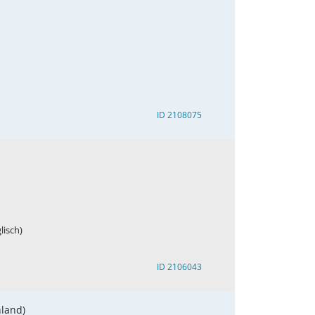
ID 2108075
lisch)
ID 2106043
hland)