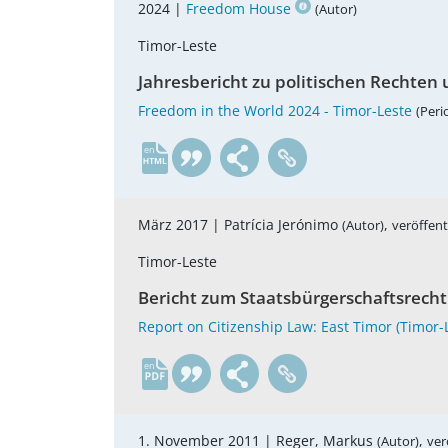
2024 |
Freedom House
(Autor)
Timor-Leste
Jahresbericht zu politischen Rechten 
Freedom in the World 2024 - Timor-Leste
(Peri
en
März 2017 |
Patrícia Jerónimo
,
(Autor)
veröffent
Timor-Leste
Bericht zum Staatsbürgerschaftsrecht
Report on Citizenship Law: East Timor (Timo
en
1. November 2011 |
Reger, Markus
,
(Autor)
ver