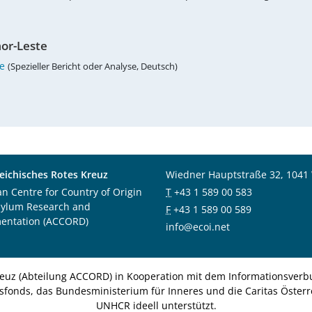
mor-Leste
e
(Spezieller Bericht oder Analyse, Deutsch)
eichisches Rotes Kreuz
Wiedner Hauptstraße 32, 1041
an Centre for Country of Origin
T
+43 1 589 00 583
sylum Research and
F
+43 1 589 00 589
entation (ACCORD)
info@ecoi.net
euz (Abteilung ACCORD) in Kooperation mit dem Informationsverbu
nsfonds, das Bundesministerium für Inneres und die Caritas Österre
UNHCR ideell unterstützt.