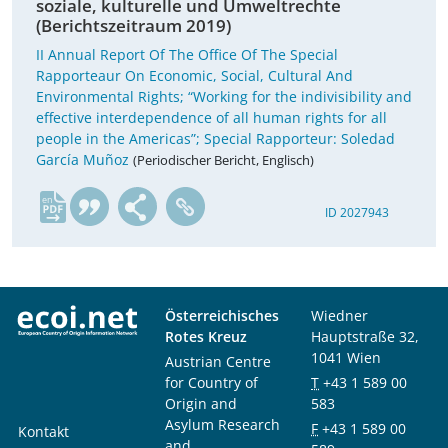
soziale, kulturelle und Umweltrechte
(Berichtszeitraum 2019)
II Annual Report Of The Office Of The Special
Rapporteaur On Economic, Social, Cultural And
Environmental Rights; “Working for the indivisibility and
effective interdependence of all human rights for all
people in the Americas”; Special Rapporteur: Soledad
García Muñoz
(Periodischer Bericht, Englisch)
en
ID 2027943
Österreichisches
Wiedner
Rotes Kreuz
Hauptstraße 32,
1041 Wien
Austrian Centre
for Country of
T
+43 1 589 00
Origin and
583
Asylum Research
F
+43 1 589 00
Kontakt
and