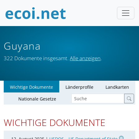
Guyana
322 Dokumente insgesamt.
Alle anzeigen
.
Wichtige Dokumente
Länderprofile
Landkarten
Nationale Gesetze
WICHTIGE DOKUMENTE
12. August 2025 |
USDOS – US Department of State