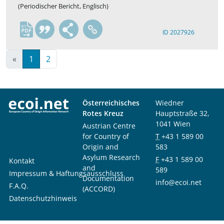
(Periodischer Bericht, Englisch)
en
ID 2027926
«
1
2
Österreichisches
Wiedner
Rotes Kreuz
Hauptstraße 32,
1041 Wien
Austrian Centre
for Country of
T
+43 1 589 00
Origin and
583
Asylum Research
F
+43 1 589 00
Kontakt
and
589
Impressum & Haftungsausschluss
Documentation
info@ecoi.net
F.A.Q.
(ACCORD)
Datenschutzhinweis