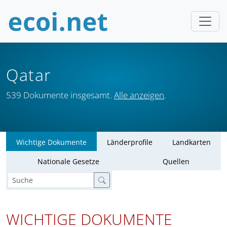
Qatar
539 Dokumente insgesamt.
Alle anzeigen
.
Wichtige Dokumente
Länderprofile
Landkarten
Nationale Gesetze
Quellen
WICHTIGE DOKUMENTE