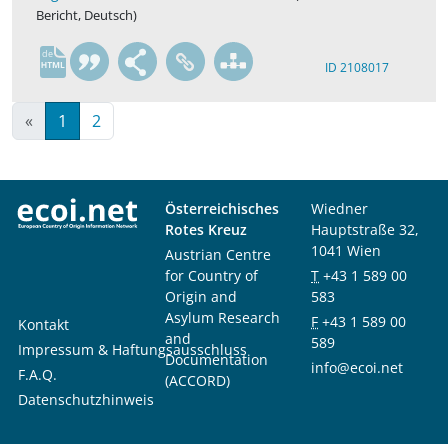
Bericht, Deutsch)
de
ID 2108017
«
1
2
Österreichisches
Wiedner
Rotes Kreuz
Hauptstraße 32,
1041 Wien
Austrian Centre
for Country of
T
+43 1 589 00
Origin and
583
Asylum Research
F
+43 1 589 00
Kontakt
and
589
Impressum & Haftungsausschluss
Documentation
info@ecoi.net
F.A.Q.
(ACCORD)
Datenschutzhinweis