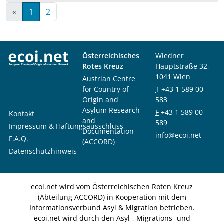
«
1
2
Österreichisches
Wiedner
Rotes Kreuz
Hauptstraße 32,
1041 Wien
Austrian Centre
for Country of
T
+43 1 589 00
Origin and
583
Asylum Research
F
+43 1 589 00
Kontakt
and
589
Impressum & Haftungsausschluss
Documentation
info@ecoi.net
F.A.Q.
(ACCORD)
Datenschutzhinweis
ecoi.net wird vom Österreichischen Roten Kreuz
(Abteilung ACCORD) in Kooperation mit dem
Informationsverbund Asyl & Migration betrieben.
ecoi.net wird durch den Asyl-, Migrations- und