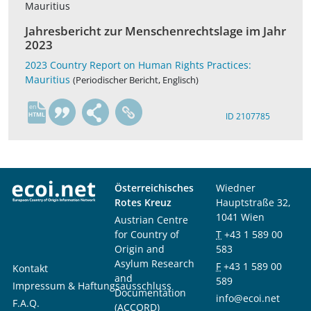
Mauritius
Jahresbericht zur Menschenrechtslage im Jahr
2023
2023 Country Report on Human Rights Practices:
Mauritius
(Periodischer Bericht, Englisch)
en
ID 2107785
Österreichisches
Wiedner
Rotes Kreuz
Hauptstraße 32,
1041 Wien
Austrian Centre
for Country of
T
+43 1 589 00
Origin and
583
Asylum Research
F
+43 1 589 00
Kontakt
and
589
Impressum & Haftungsausschluss
Documentation
info@ecoi.net
F.A.Q.
(ACCORD)