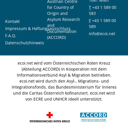
1041 Wien
Austrian Centre
for Country of
T
+43 1 589 00
Origin and
583
Asylum Research
F
+43 1 589 00
Kontakt
and
589
Impressum & Haftungsausschluss
Documentation
info@ecoi.net
F.A.Q.
(ACCORD)
Datenschutzhinweis
ecoi.net wird vom Österreichischen Roten Kreuz
(Abteilung ACCORD) in Kooperation mit dem
Informationsverbund Asyl & Migration betrieben.
ecoi.net wird durch den Asyl-, Migrations- und
Integrationsfonds, das Bundesministerium für Inneres
und die Caritas Österreich kofinanziert. ecoi.net wird
von ECRE und UNHCR ideell unterstützt.