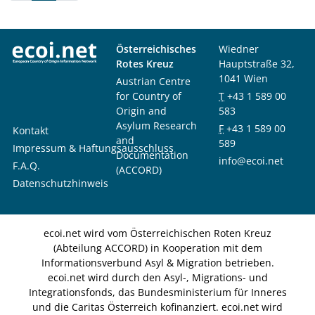
Österreichisches
Wiedner
Rotes Kreuz
Hauptstraße 32,
1041 Wien
Austrian Centre
for Country of
T
+43 1 589 00
Origin and
583
Asylum Research
F
+43 1 589 00
Kontakt
and
589
Impressum & Haftungsausschluss
Documentation
info@ecoi.net
F.A.Q.
(ACCORD)
Datenschutzhinweis
ecoi.net wird vom Österreichischen Roten Kreuz
(Abteilung ACCORD) in Kooperation mit dem
Informationsverbund Asyl & Migration betrieben.
ecoi.net wird durch den Asyl-, Migrations- und
Integrationsfonds, das Bundesministerium für Inneres
und die Caritas Österreich kofinanziert. ecoi.net wird