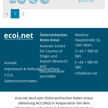
ID 2107733
«
1
2
Österreichisches
Wiedner
Rotes Kreuz
Hauptstraße 32,
1041 Wien
Austrian Centre
for Country of
T
+43 1 589 00
Origin and
583
Asylum Research
F
+43 1 589 00
Kontakt
and
589
Impressum & Haftungsausschluss
Documentation
info@ecoi.net
F.A.Q.
(ACCORD)
Datenschutzhinweis
ecoi.net wird vom Österreichischen Roten Kreuz
(Abteilung ACCORD) in Kooperation mit dem