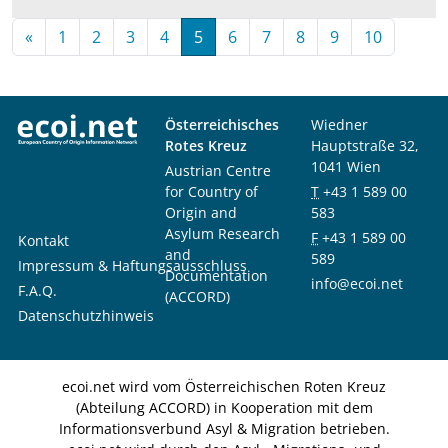
«
1
2
3
4
5
6
7
8
9
10
Österreichisches
Wiedner
Rotes Kreuz
Hauptstraße 32,
1041 Wien
Austrian Centre
for Country of
T
+43 1 589 00
Origin and
583
Asylum Research
F
+43 1 589 00
Kontakt
and
589
Impressum & Haftungsausschluss
Documentation
info@ecoi.net
F.A.Q.
(ACCORD)
Datenschutzhinweis
ecoi.net wird vom Österreichischen Roten Kreuz
(Abteilung ACCORD) in Kooperation mit dem
Informationsverbund Asyl & Migration betrieben.