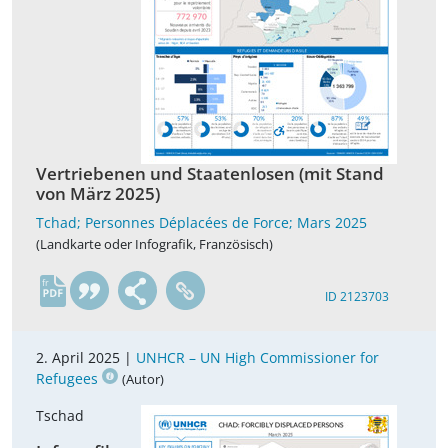
Vertriebenen und Staatenlosen (mit Stand
von März 2025)
Tchad; Personnes Déplacées de Force; Mars 2025
(Landkarte oder Infografik, Französisch)
fr
ID 2123703
2. April 2025 |
UNHCR – UN High Commissioner for
Refugees
(Autor)
Tschad