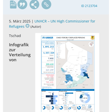
en
ID 2123704
5. März 2025 |
UNHCR – UN High Commissioner for
Refugees
(Autor)
Tschad
Infografik
zur
Verteilung
von