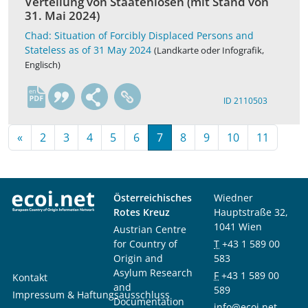
Verteilung von Staatenlosen (mit Stand von
31. Mai 2024)
Chad: Situation of Forcibly Displaced Persons and
Stateless as of 31 May 2024
(Landkarte oder Infografik,
Englisch)
en
ID 2110503
«
2
3
4
5
6
7
8
9
10
11
Österreichisches
Wiedner
Rotes Kreuz
Hauptstraße 32,
1041 Wien
Austrian Centre
for Country of
T
+43 1 589 00
Origin and
583
Asylum Research
F
+43 1 589 00
Kontakt
and
589
Impressum & Haftungsausschluss
Documentation
info@ecoi.net