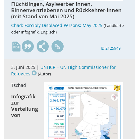
Flüchtlingen, Asylwerber·innen,
Binnenvertriebenen und Rückkehrer·innen
(mit Stand von Mai 2025)
Chad: Forcibly Displaced Persons; May 2025
(Landkarte
oder Infografik, Englisch)
en
ID 2125949
3. Juni 2025 |
UNHCR – UN High Commissioner for
Refugees
(Autor)
Tschad
Infografik
zur
Verteilung
von