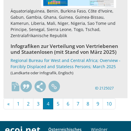
Äquatorialguinea, Benin, Burkina Faso, Côte d'Ivoire,
Gabun, Gambia, Ghana, Guinea, Guinea-Bissau,
Kamerun, Liberia, Mali, Niger, Nigeria, Sao Tome und
Principe, Senegal, Sierra Leone, Togo, Tschad,
Zentralafrikanische Republik
Infografiken zur Verteilung von Vertriebenen
und Staatenlosen (mit Stand von März 2025)
Regional Bureau for West and Central Africa; Overview -
Forcibly Displaced and Stateless Persons; March 2025
(Landkarte oder Infografik, Englisch)
en
ID 2125027
«
1
2
3
4
5
6
7
8
9
10
Österreichisches
Wiedner