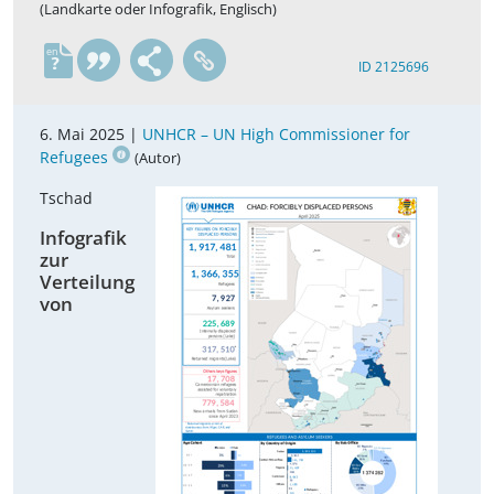
(Landkarte oder Infografik, Englisch)
en
ID 2125696
6. Mai 2025 |
UNHCR – UN High Commissioner for
Refugees
(Autor)
Tschad
Infografik
zur
Verteilung
von