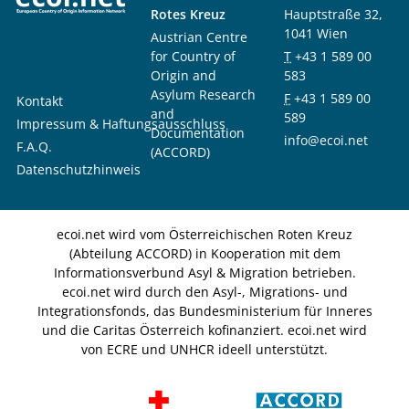
Rotes Kreuz
Hauptstraße 32,
1041 Wien
Austrian Centre
for Country of
T
+43 1 589 00
Origin and
583
Asylum Research
F
+43 1 589 00
Kontakt
and
589
Impressum & Haftungsausschluss
Documentation
info@ecoi.net
F.A.Q.
(ACCORD)
Datenschutzhinweis
ecoi.net wird vom Österreichischen Roten Kreuz
(Abteilung ACCORD) in Kooperation mit dem
Informationsverbund Asyl & Migration betrieben.
ecoi.net wird durch den Asyl-, Migrations- und
Integrationsfonds, das Bundesministerium für Inneres
und die Caritas Österreich kofinanziert. ecoi.net wird
von ECRE und UNHCR ideell unterstützt.