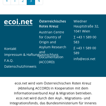
«
1
2
3
4
Österreichisches
Wiedner
Rotes Kreuz
Hauptstraße 32,
1041 Wien
Austrian Centre
for Country of
T
+43 1 589 00
Origin and
583
Asylum Research
F
+43 1 589 00
Kontakt
and
589
Impressum & Haftungsausschluss
Documentation
info@ecoi.net
F.A.Q.
(ACCORD)
Datenschutzhinweis
ecoi.net wird vom Österreichischen Roten Kreuz
(Abteilung ACCORD) in Kooperation mit dem
Informationsverbund Asyl & Migration betrieben.
ecoi.net wird durch den Asyl-, Migrations- und
Integrationsfonds, das Bundesministerium für Inneres