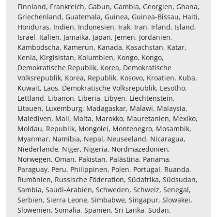
Finnland, Frankreich, Gabun, Gambia, Georgien, Ghana,
Griechenland, Guatemala, Guinea, Guinea-Bissau, Haiti,
Honduras, Indien, Indonesien, Irak, Iran, Irland, Island,
Israel, Italien, Jamaika, Japan, Jemen, Jordanien,
Kambodscha, Kamerun, Kanada, Kasachstan, Katar,
Kenia, Kirgisistan, Kolumbien, Kongo, Kongo,
Demokratische Republik, Korea, Demokratische
Volksrepublik, Korea, Republik, Kosovo, Kroatien, Kuba,
Kuwait, Laos, Demokratische Volksrepublik, Lesotho,
Lettland, Libanon, Liberia, Libyen, Liechtenstein,
Litauen, Luxemburg, Madagaskar, Malawi, Malaysia,
Malediven, Mali, Malta, Marokko, Mauretanien, Mexiko,
Moldau, Republik, Mongolei, Montenegro, Mosambik,
Myanmar, Namibia, Nepal, Neuseeland, Nicaragua,
Niederlande, Niger, Nigeria, Nordmazedonien,
Norwegen, Oman, Pakistan, Palästina, Panama,
Paraguay, Peru, Philippinen, Polen, Portugal, Ruanda,
Rumänien, Russische Föderation, Südafrika, Südsudan,
Sambia, Saudi-Arabien, Schweden, Schweiz, Senegal,
Serbien, Sierra Leone, Simbabwe, Singapur, Slowakei,
Slowenien, Somalia, Spanien, Sri Lanka, Sudan,