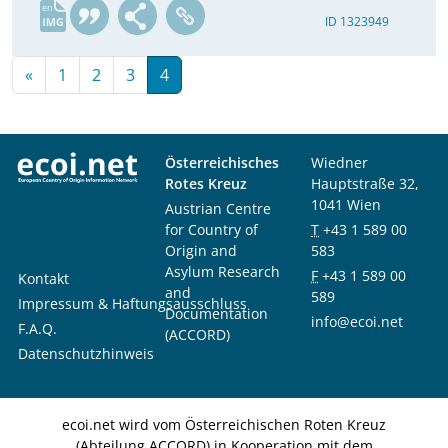
en
ID 1323949
«
1
2
3
4
Österreichisches
Wiedner
Rotes Kreuz
Hauptstraße 32,
1041 Wien
Austrian Centre
for Country of
T
+43 1 589 00
Origin and
583
Asylum Research
F
+43 1 589 00
Kontakt
and
589
Impressum & Haftungsausschluss
Documentation
info@ecoi.net
F.A.Q.
(ACCORD)
Datenschutzhinweis
ecoi.net wird vom Österreichischen Roten Kreuz
(Abteilung ACCORD) in Kooperation mit dem