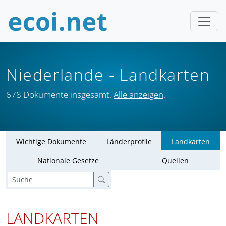
Niederlande
- Landkarten
678 Dokumente insgesamt.
Alle anzeigen
.
Wichtige Dokumente
Länderprofile
Landkarten
Nationale Gesetze
Quellen
LANDKARTEN