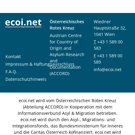
Österreichisches
Wiedner
Rotes Kreuz
Hauptstraße 32,
1041 Wien
Austrian Centre
for Country of
T
+43 1 589 00
Origin and
583
Asylum Research
F
+43 1 589 00
Kontakt
and
589
Impressum & Haftungsausschluss
Documentation
info@ecoi.net
F.A.Q.
(ACCORD)
Datenschutzhinweis
ecoi.net wird vom Österreichischen Roten Kreuz
(Abteilung ACCORD) in Kooperation mit dem
Informationsverbund Asyl & Migration betrieben.
ecoi.net wird durch den Asyl-, Migrations- und
Integrationsfonds, das Bundesministerium für Inneres
und die Caritas Österreich kofinanziert. ecoi.net wird