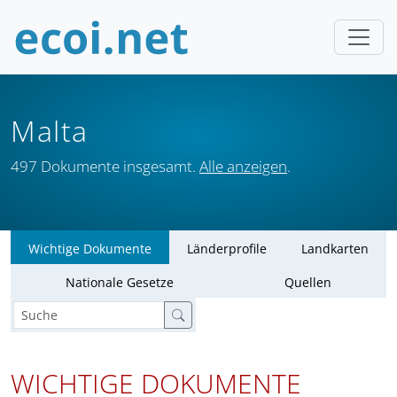
Malta
497 Dokumente insgesamt.
Alle anzeigen
.
Wichtige Dokumente
Länderprofile
Landkarten
Nationale Gesetze
Quellen
WICHTIGE DOKUMENTE