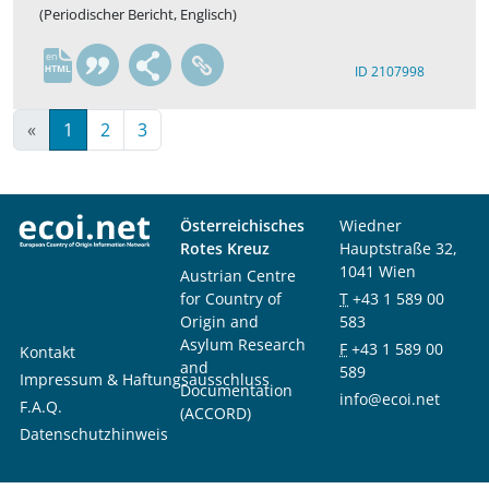
(Periodischer Bericht, Englisch)
en
ID 2107998
«
1
2
3
Österreichisches
Wiedner
Rotes Kreuz
Hauptstraße 32,
1041 Wien
Austrian Centre
for Country of
T
+43 1 589 00
Origin and
583
Asylum Research
F
+43 1 589 00
Kontakt
and
589
Impressum & Haftungsausschluss
Documentation
info@ecoi.net
F.A.Q.
(ACCORD)
Datenschutzhinweis