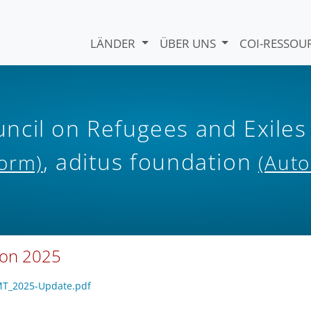
LÄNDER
ÜBER UNS
COI-RESSO
ncil on Refugees and Exiles
, aditus foundation
form)
(Auto
 on 2025
-MT_2025-Update.pdf