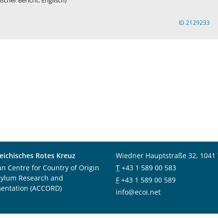
ischer Bericht, Englisch)
ID 2129233
eichisches Rotes Kreuz
Wiedner Hauptstraße 32, 1041
an Centre for Country of Origin
T
+43 1 589 00 583
sylum Research and
F
+43 1 589 00 589
entation (ACCORD)
info@ecoi.net