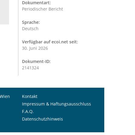
Dokumentart:
Periodischer Bericht
Sprache:
Deutsch
Verfügbar auf ecoi.net seit:
30. Juni 2026
Dokument-ID:
2141324
 Wien
Kontakt
Impressum & Haftungsausschluss
F.A.Q.
Datenschutzhinweis