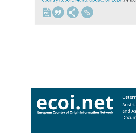
(Period
en
Österr
Austri
and A
Docum