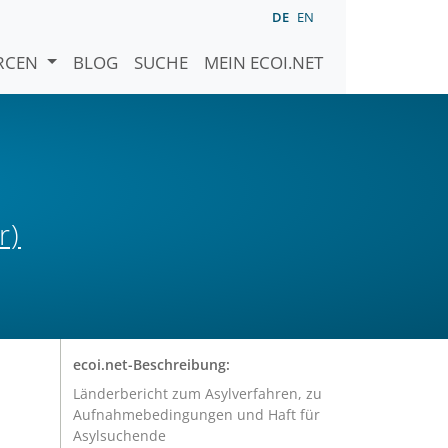
DE
EN
URCEN
BLOG
SUCHE
MEIN ECOI.NET
r)
ecoi.net-Beschreibung:
Länderbericht zum Asylverfahren, zu
Aufnahmebedingungen und Haft für
Asylsuchende