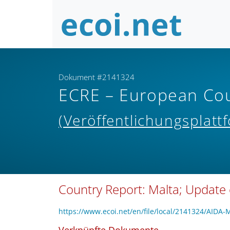
Dokument #2141324
ECRE – European Cou
(Veröffentlichungsplatt
Country Report: Malta; Update
https://www.ecoi.net/en/file/local/2141324/AIDA