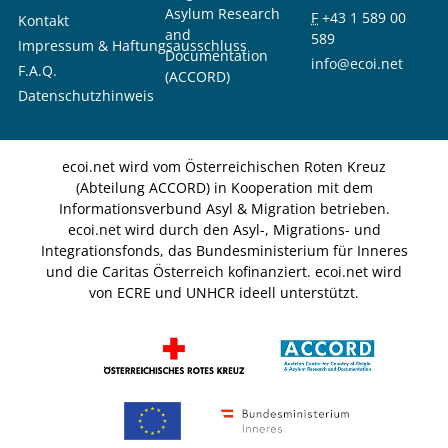
Asylum Research
F
+43 1 589 00
Kontakt
and
589
Impressum & Haftungsausschluss
Documentation
info@ecoi.net
F.A.Q.
(ACCORD)
Datenschutzhinweis
ecoi.net wird vom Österreichischen Roten Kreuz
(Abteilung ACCORD) in Kooperation mit dem
Informationsverbund Asyl & Migration betrieben.
ecoi.net wird durch den Asyl-, Migrations- und
Integrationsfonds, das Bundesministerium für Inneres
und die Caritas Österreich kofinanziert. ecoi.net wird
von ECRE und UNHCR ideell unterstützt.