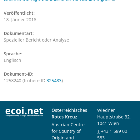
Veröffentlicht:
18. Jänner 2016
Dokumentart:
Spezieller Bericht oder Analyse
Sprache:
Englisch
Dokument-ID:
1258240 (frühere ID
325483
)
Österreichisches
Wiedner
Rotes Kreuz
Hauptstraße 32,
1041 Wien
Austrian Centre
for Country of
T
+43 1 589 00
Origin and
583