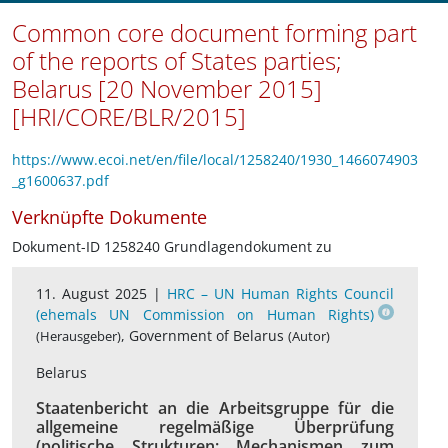
Common core document forming part
of the reports of States parties;
Belarus [20 November 2015]
[HRI/CORE/BLR/2015]
https://www.ecoi.net/en/file/local/1258240/1930_1466074903
_g1600637.pdf
Verknüpfte Dokumente
Dokument-ID 1258240 Grundlagendokument zu
11. August 2025 |
HRC – UN Human Rights Council
(ehemals UN Commission on Human Rights)
, Government of Belarus
(Herausgeber)
(Autor)
Belarus
Staatenbericht an die Arbeitsgruppe für die
allgemeine regelmäßige Überprüfung
(politische Strukturen; Mechanismen zum