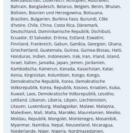
Aserbaidschan, Österreich, Äthiopien, Australien,
Bahrain, Bangladesch, Belarus, Belgien, Benin, Bhutan,
Bolivien, Bosnien und Herzegowina, Botsuana,
Brasilien, Bulgarien, Burkina Faso, Burundi, Côte
d'Ivoire, Chile, China, Costa Rica, Dänemark,
Deutschland, Dominikanische Republik, Dschibuti,
Ecuador, El Salvador, Eritrea, Estland, Eswatini,
Finnland, Frankreich, Gabun, Gambia, Georgien, Ghana,
Griechenland, Guatemala, Guinea, Guinea-Bissau, Haiti,
Honduras, Indien, Indonesien, Irak, Iran, Irland, Island,
Israel, Italien, Jamaika, Japan, Jemen, Jordanien,
Kambodscha, Kamerun, Kanada, Kasachstan, Katar,
Kenia, Kirgisistan, Kolumbien, Kongo, Kongo,
Demokratische Republik, Korea, Demokratische
Volksrepublik, Korea, Republik, Kosovo, Kroatien, Kuba,
Kuwait, Laos, Demokratische Volksrepublik, Lesotho,
Lettland, Libanon, Liberia, Libyen, Liechtenstein,
Litauen, Luxemburg, Madagaskar, Malawi, Malaysia,
Malediven, Mali, Malta, Marokko, Mauretanien, Mexiko,
Moldau, Republik, Mongolei, Montenegro, Mosambik,
Myanmar, Namibia, Nepal, Neuseeland, Nicaragua,
Niederlande, Niger, Nigeria, Nordmazedonien,