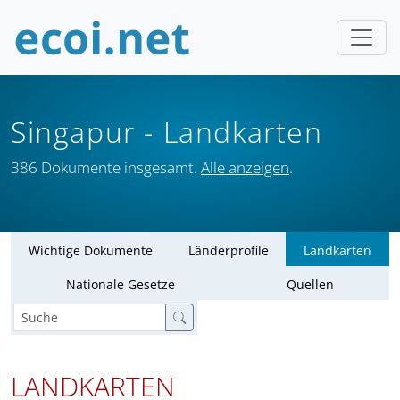
Singapur
- Landkarten
386 Dokumente insgesamt.
Alle anzeigen
.
Wichtige Dokumente
Länderprofile
Landkarten
Nationale Gesetze
Quellen
LANDKARTEN