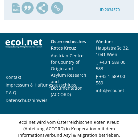
en
ID 2034570
Österreichisches
Wiedner
Rotes Kreuz
Hauptstraße 32,
1041 Wien
Austrian Centre
for Country of
T
+43 1 589 00
Origin and
583
Asylum Research
F
+43 1 589 00
Kontakt
and
589
Impressum & Haftungsausschluss
Documentation
info@ecoi.net
F.A.Q.
(ACCORD)
Datenschutzhinweis
ecoi.net wird vom Österreichischen Roten Kreuz
(Abteilung ACCORD) in Kooperation mit dem
Informationsverbund Asyl & Migration betrieben.