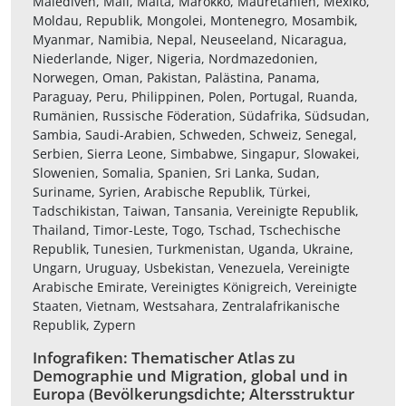
Malediven, Mali, Malta, Marokko, Mauretanien, Mexiko,
Moldau, Republik, Mongolei, Montenegro, Mosambik,
Myanmar, Namibia, Nepal, Neuseeland, Nicaragua,
Niederlande, Niger, Nigeria, Nordmazedonien,
Norwegen, Oman, Pakistan, Palästina, Panama,
Paraguay, Peru, Philippinen, Polen, Portugal, Ruanda,
Rumänien, Russische Föderation, Südafrika, Südsudan,
Sambia, Saudi-Arabien, Schweden, Schweiz, Senegal,
Serbien, Sierra Leone, Simbabwe, Singapur, Slowakei,
Slowenien, Somalia, Spanien, Sri Lanka, Sudan,
Suriname, Syrien, Arabische Republik, Türkei,
Tadschikistan, Taiwan, Tansania, Vereinigte Republik,
Thailand, Timor-Leste, Togo, Tschad, Tschechische
Republik, Tunesien, Turkmenistan, Uganda, Ukraine,
Ungarn, Uruguay, Usbekistan, Venezuela, Vereinigte
Arabische Emirate, Vereinigtes Königreich, Vereinigte
Staaten, Vietnam, Westsahara, Zentralafrikanische
Republik, Zypern
Infografiken: Thematischer Atlas zu
Demographie und Migration, global und in
Europa (Bevölkerungsdichte; Altersstruktur