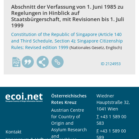
Abschnitt der Verfassung von 1. Juni 1985 zu
Regelungen in Hinblick auf
Staatsbürgerschaft, mit Revisionen bis 1. Juli
1999
Constitution of the Republic of Singapore (Article 140
and Third Schedule, Section 4); Singapore Citizenship
Rules; Revised edition 1999
(Nationales Gesetz, Englisch)
en
ID 2124953
Österreichisches
Wiedner
Rotes Kreuz
Hauptstraße 32,
1041 Wien
Austrian Centre
for Country of
T
+43 1 589 00
Origin and
583
Asylum Research
F
+43 1 589 00
Kontakt
and
589