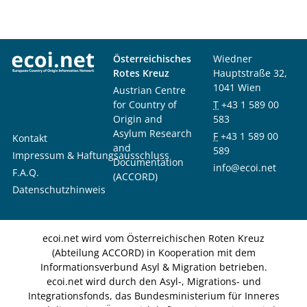
Österreichisches
Wiedner
Rotes Kreuz
Hauptstraße 32,
1041 Wien
Austrian Centre
for Country of
T
+43 1 589 00
Origin and
583
Asylum Research
F
+43 1 589 00
Kontakt
and
589
Impressum & Haftungsausschluss
Documentation
info@ecoi.net
F.A.Q.
(ACCORD)
Datenschutzhinweis
ecoi.net wird vom Österreichischen Roten Kreuz
(Abteilung ACCORD) in Kooperation mit dem
Informationsverbund Asyl & Migration betrieben.
ecoi.net wird durch den Asyl-, Migrations- und
Integrationsfonds, das Bundesministerium für Inneres