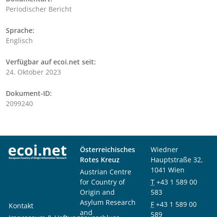
Periodischer Bericht
Sprache:
Englisch
Verfügbar auf ecoi.net seit:
24. Oktober 2023
Dokument-ID:
2099240
Österreichisches
Wiedner
Rotes Kreuz
Hauptstraße 32,
1041 Wien
Austrian Centre
for Country of
T
+43 1 589 00
Origin and
583
Asylum Research
F
+43 1 589 00
Kontakt
and
589