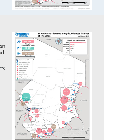
von
nd
ch)
2