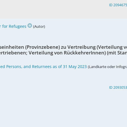
ID 209467
 for Refugees
(Autor)
einheiten (Provinzebene) zu Vertreibung (Verteilung 
ertriebenen; Verteilung von RückkehrerInnen) (mit Sta
aced Persons, and Returnees as of 31 May 2023
(Landkarte oder Infogra
ID 209305