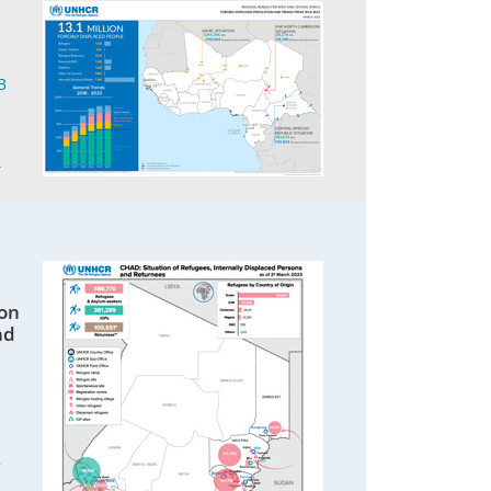
3
4
von
nd
7