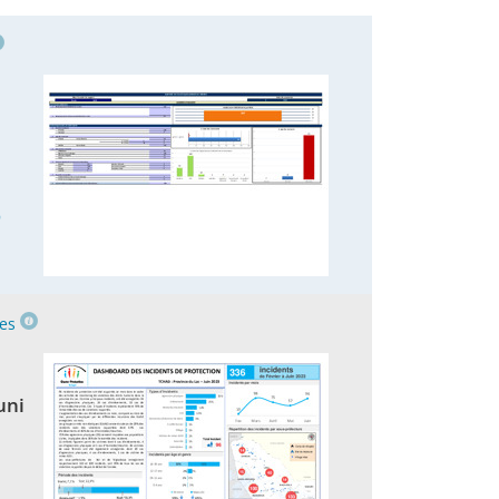
9
es
uni