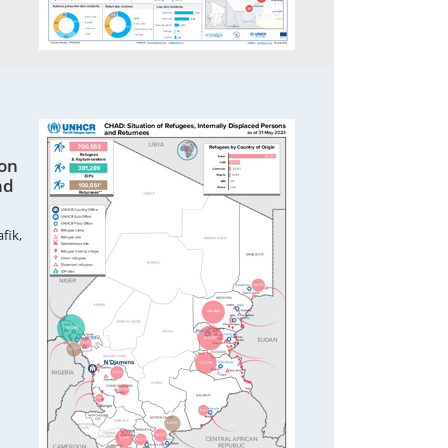
5
von
nd
fik,
3