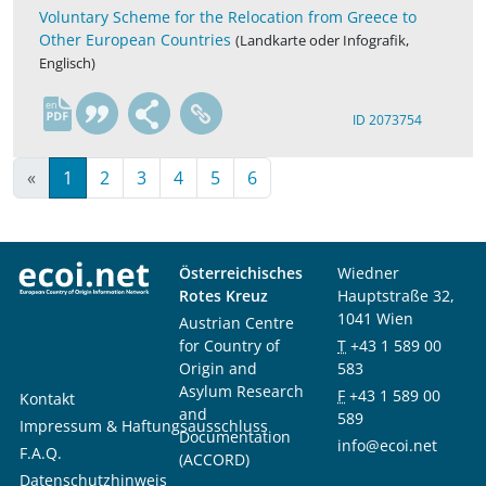
Voluntary Scheme for the Relocation from Greece to
Other European Countries
(Landkarte oder Infografik,
Englisch)
en
ID 2073754
«
1
2
3
4
5
6
Österreichisches
Wiedner
Rotes Kreuz
Hauptstraße 32,
1041 Wien
Austrian Centre
for Country of
T
+43 1 589 00
Origin and
583
Asylum Research
F
+43 1 589 00
Kontakt
and
589
Impressum & Haftungsausschluss
Documentation
info@ecoi.net
F.A.Q.
(ACCORD)
Datenschutzhinweis