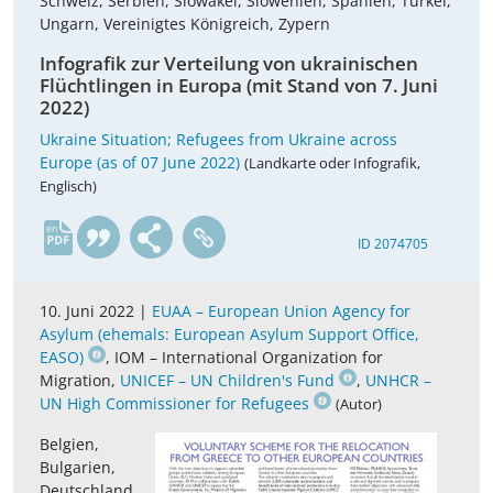
Schweiz, Serbien, Slowakei, Slowenien, Spanien, Türkei,
Ungarn, Vereinigtes Königreich, Zypern
Infografik zur Verteilung von ukrainischen
Flüchtlingen in Europa (mit Stand von 7. Juni
2022)
Ukraine Situation; Refugees from Ukraine across
Europe (as of 07 June 2022)
(Landkarte oder Infografik,
Englisch)
en
ID 2074705
10. Juni 2022 |
EUAA – European Union Agency for
Asylum (ehemals: European Asylum Support Office,
EASO)
, IOM – International Organization for
Migration,
UNICEF – UN Children's Fund
,
UNHCR –
UN High Commissioner for Refugees
(Autor)
Belgien,
Bulgarien,
Deutschland,