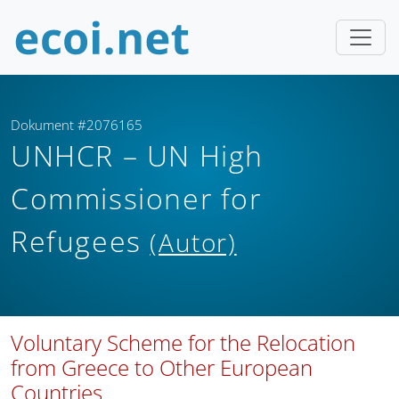
Dokument #2076165
UNHCR – UN High
Commissioner for
Refugees
(Autor)
Voluntary Scheme for the Relocation
from Greece to Other European
Countries