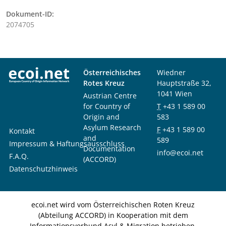
Dokument-ID:
2074705
Österreichisches
Wiedner
Rotes Kreuz
Hauptstraße 32,
1041 Wien
Austrian Centre
for Country of
T
+43 1 589 00
Origin and
583
Asylum Research
F
+43 1 589 00
Kontakt
and
589
Impressum & Haftungsausschluss
Documentation
info@ecoi.net
F.A.Q.
(ACCORD)
Datenschutzhinweis
ecoi.net wird vom Österreichischen Roten Kreuz
(Abteilung ACCORD) in Kooperation mit dem
Informationsverbund Asyl & Migration betrieben.