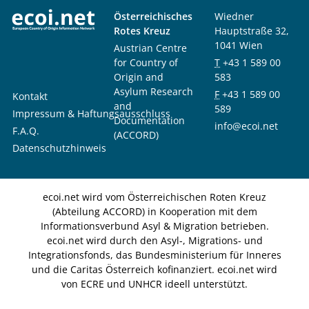
Österreichisches
Wiedner
Rotes Kreuz
Hauptstraße 32,
1041 Wien
Austrian Centre
for Country of
T
+43 1 589 00
Origin and
583
Asylum Research
F
+43 1 589 00
Kontakt
and
589
Impressum & Haftungsausschluss
Documentation
info@ecoi.net
F.A.Q.
(ACCORD)
Datenschutzhinweis
ecoi.net wird vom Österreichischen Roten Kreuz
(Abteilung ACCORD) in Kooperation mit dem
Informationsverbund Asyl & Migration betrieben.
ecoi.net wird durch den Asyl-, Migrations- und
Integrationsfonds, das Bundesministerium für Inneres
und die Caritas Österreich kofinanziert. ecoi.net wird
von ECRE und UNHCR ideell unterstützt.