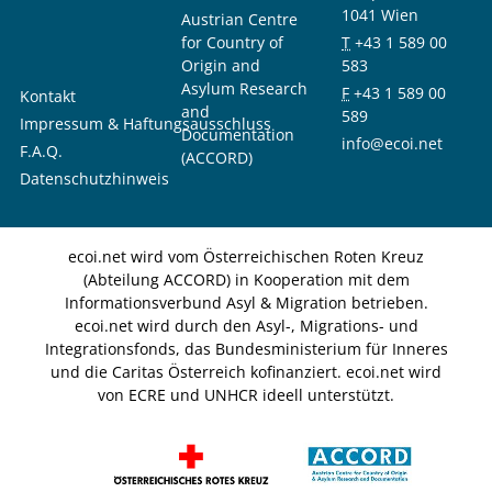
1041 Wien
Austrian Centre
for Country of
T
+43 1 589 00
Origin and
583
Asylum Research
F
+43 1 589 00
Kontakt
and
589
Impressum & Haftungsausschluss
Documentation
info@ecoi.net
F.A.Q.
(ACCORD)
Datenschutzhinweis
ecoi.net wird vom Österreichischen Roten Kreuz
(Abteilung ACCORD) in Kooperation mit dem
Informationsverbund Asyl & Migration betrieben.
ecoi.net wird durch den Asyl-, Migrations- und
Integrationsfonds, das Bundesministerium für Inneres
und die Caritas Österreich kofinanziert. ecoi.net wird
von ECRE und UNHCR ideell unterstützt.