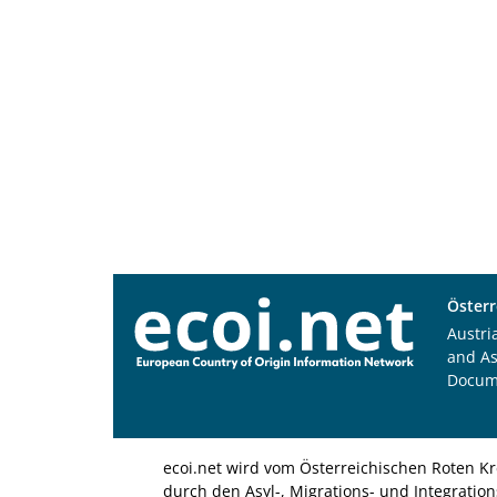
Österr
Austri
and A
Docum
ecoi.net wird vom Österreichischen Roten Kr
durch den Asyl-, Migrations- und Integratio