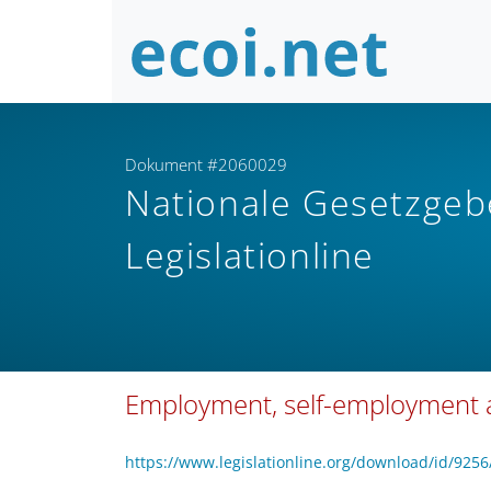
Dokument #2060029
Nationale Gesetzge
Legislationline
Employment, self-employment a
https://www.legislationline.org/download/id/9256