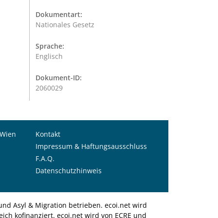
Dokumentart:
Nationales Gesetz
Sprache:
Englisch
Dokument-ID:
2060029
 Wien
Kontakt
Impressum & Haftungsausschluss
F.A.Q.
Datenschutzhinweis
nd Asyl & Migration betrieben. ecoi.net wird
ich kofinanziert. ecoi.net wird von ECRE und