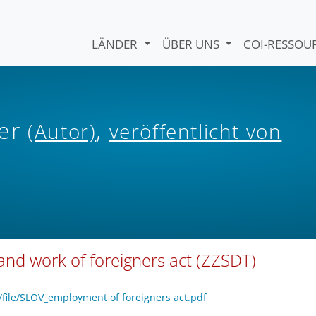
LÄNDER
ÜBER UNS
COI-RESSO
ber
,
(Autor)
veröffentlicht von
nd work of foreigners act (ZZSDT)
/file/SLOV_employment of foreigners act.pdf