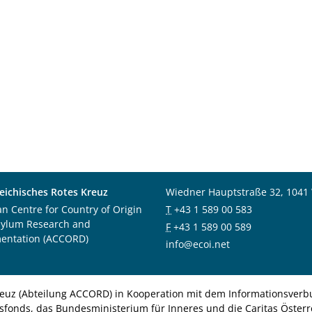
eichisches Rotes Kreuz
Wiedner Hauptstraße 32, 1041
an Centre for Country of Origin
T
+43 1 589 00 583
sylum Research and
F
+43 1 589 00 589
entation (ACCORD)
info@ecoi.net
euz (Abteilung ACCORD) in Kooperation mit dem Informationsverbu
nsfonds, das Bundesministerium für Inneres und die Caritas Österre