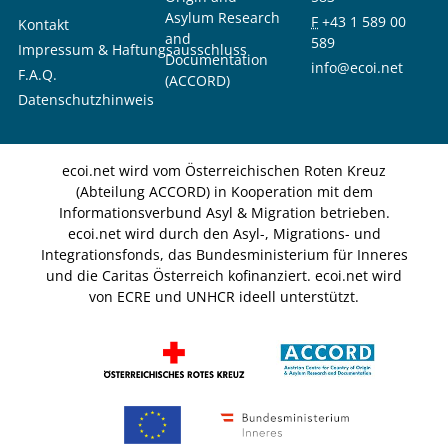
Asylum Research
F
+43 1 589 00
Kontakt
and
589
Impressum & Haftungsausschluss
Documentation
info@ecoi.net
F.A.Q.
(ACCORD)
Datenschutzhinweis
ecoi.net wird vom Österreichischen Roten Kreuz
(Abteilung ACCORD) in Kooperation mit dem
Informationsverbund Asyl & Migration betrieben.
ecoi.net wird durch den Asyl-, Migrations- und
Integrationsfonds, das Bundesministerium für Inneres
und die Caritas Österreich kofinanziert. ecoi.net wird
von ECRE und UNHCR ideell unterstützt.