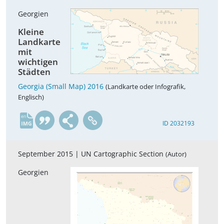
Georgien
Kleine
Landkarte
mit
wichtigen
Städten
Georgia (Small Map) 2016
(Landkarte oder Infografik,
Englisch)
en
ID 2032193
September 2015 |
UN Cartographic Section
(Autor)
Georgien