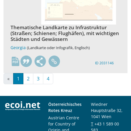
Thematische Landkarte zu Infrastruktur
(Straßen; Schienen; Flughäfen), mit wichtigen
Städten und Gewässern
Georgia
(Landkarte oder Infografik, Englisch)
en
ID 2031146
«
1
2
3
4
Österreichisches
Wiedner
Rotes Kreuz
Hauptstraße 32,
1041 Wien
Austrian Centre
for Country of
T
+43 1 589 00
Origin and
583