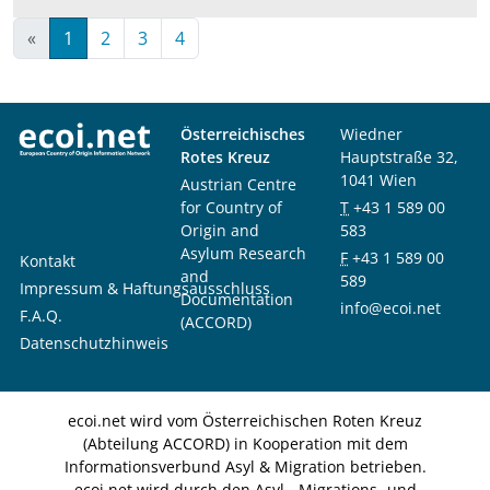
«
1
2
3
4
Österreichisches
Wiedner
Rotes Kreuz
Hauptstraße 32,
1041 Wien
Austrian Centre
for Country of
T
+43 1 589 00
Origin and
583
Asylum Research
F
+43 1 589 00
Kontakt
and
589
Impressum & Haftungsausschluss
Documentation
info@ecoi.net
F.A.Q.
(ACCORD)
Datenschutzhinweis
ecoi.net wird vom Österreichischen Roten Kreuz
(Abteilung ACCORD) in Kooperation mit dem
Informationsverbund Asyl & Migration betrieben.
ecoi.net wird durch den Asyl-, Migrations- und