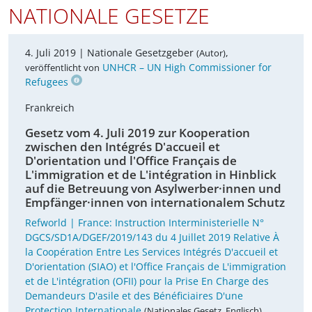
NATIONALE GESETZE
4. Juli 2019 |
Nationale Gesetzgeber
,
(Autor)
UNHCR – UN High Commissioner for
veröffentlicht von
Refugees
Frankreich
Gesetz vom 4. Juli 2019 zur Kooperation
zwischen den Intégrés D'accueil et
D'orientation und l'Office Français de
L'immigration et de L'intégration in Hinblick
auf die Betreuung von Asylwerber·innen und
Empfänger·innen von internationalem Schutz
Refworld | France: Instruction Interministerielle N°
DGCS/SD1A/DGEF/2019/143 du 4 Juillet 2019 Relative À
la Coopération Entre Les Services Intégrés D'accueil et
D'orientation (SIAO) et l'Office Français de L'immigration
et de L'intégration (OFII) pour la Prise En Charge des
Demandeurs D'asile et des Bénéficiaires D'une
Protection Internationale
(Nationales Gesetz, Englisch)