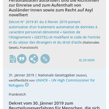
Personaldaten autorisiert und die Richtlinien
zur Einreise und zum Aufenthalt von
Ausländer·innen sowie zum Recht auf Asyl
novelliert
Décret N° 2019-81 du 6 février 2019 portant
autorisation d'un traitement automatisé de données à
caractère personnel dénommé « Gestion de
l'éloignement » (GESTEL) et modifiant le code de l'entrée
et du séjour des étrangers et du droit d'asile
(Nationales
Gesetz, Französisch)
fr
ID 2014595
31. Jänner 2019 |
Nationale Gesetzgeber
,
(Autor)
UNHCR – UN High Commissioner for
veröffentlicht von
Refugees
Frankreich
Dekret vom 30. Jänner 2019 zum
Beurteilungsverfahren für Menschen, die sich